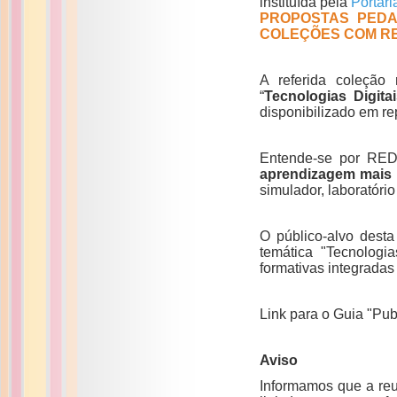
instituída pela
Portar
PROPOSTAS PEDA
COLEÇÕES COM RE
A referida coleção
“
Tecnologias Digit
disponibilizado em re
Entende-se por RE
aprendizagem mais i
simulador, laboratório 
O público-alvo des
temática "Tecnologi
formativas integrada
Link para o Guia "Pu
Aviso
Informamos que a reu