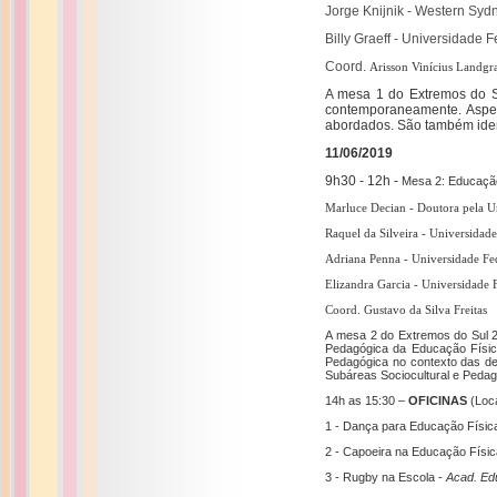
Jorge Knijnik - Western Sydn
Billy Graeff - Universidade 
Coord. 
Arisson Vinícius Landgr
A mesa 1 do Extremos do Su
contemporaneamente. Aspec
abordados. São também identi
11/06/2019
9h30 - 12h -
Mesa 2: Educação
Marluce Decian - Doutora pela Un
Raquel da Silveira - Universidad
Adriana Penna - Universidade Fe
Elizandra Garcia - Universidade 
Coord. Gustavo da Silva Freitas
A mesa 2 do Extremos do Sul 20
Pedagógica da Educação Física
Pedagógica no contexto das de
Subáreas Sociocultural e Pedag
14h as 15:30 –
OFICINAS
(Loc
1 - Dança para Educação Física
2 - Capoeira na Educação Físic
3 - Rugby na Escola -
Acad. Ed