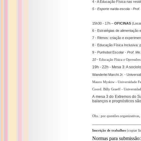
4 - A Educação Física nas resi
5 - Esporte na/da escola -
Prof.
15h30 - 17h –
OFICINAS
(Loca
6 - Estratégias de alimentação
7 - Ritmos: criação e experime
8 - Educação Física Inclusiva:
9 - Punhobol Escolar -
Prof. Me
10 -
Educação Física e Opressões:
19h - 22h - Mesa 3: A sociol
​Wanderlei Marchi Jr. - Univers
Mauro Myskiw - Universidade Fe
Coord. Billy Graeff - Universida
A mesa 3 do Extremos do Sul
balanços e prognósticos são
Obs.: por questões organizativas,
_________________________
Inscrição de trabalhos
(copiar l
Normas para submissão: h