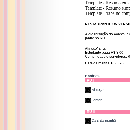
Template - Resumo expan
Template - Resumo simple
Template - trabalho comp
RESTAURANTE UNIVERSI
A organização do evento in
jantar no RU.
Almoço/janta
Estudante paga R$ 3.00
Comunidade e servidores: R
Café da manhã: R$ 3.95
Horários:
RU I
Almoço
Jantar
RU II
Café da manhã