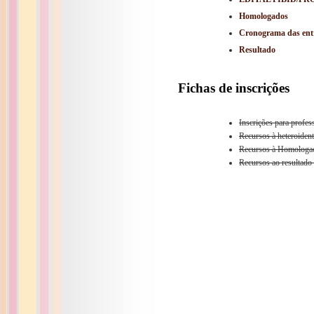
Homologados
Cronograma das entr
Resultado
Fichas de inscrições
Inscrições para profe
Recursos à heteroiden
Recursos à Homologaçã
Recursos ao resultado