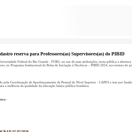
adastro reserva para Professores(as) Supervisores(as) do PIBID
niversidade Federal do Rio Grande - FURG, no uso de suas atribuições, torna pública a abertura 
ores, no Programa Institucional de Bolsa de Iniciação à Docência – PIBID 2024, nos termos do pr
 pela Coordenação de Aperfeiçoamento de Pessoal de Nível Superior - CAPES e tem por finalida
ara a melhoria da qualidade da educação básica pública brasileira.
aixo:
GRAD Nº 07/2026