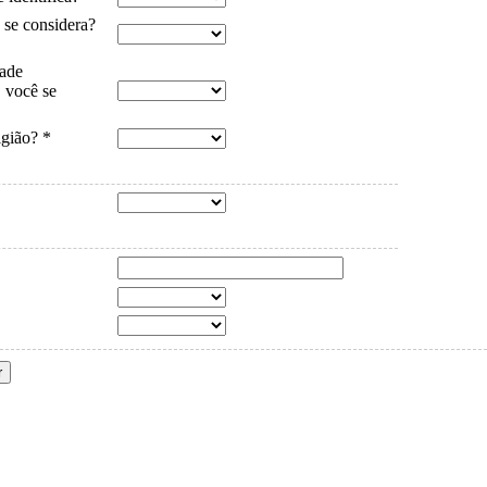
 se considera?
dade
, você se
igião? *