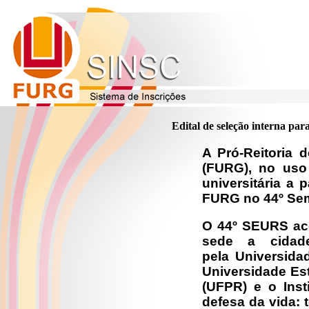
Edital de seleção interna pa
A Pró-Reitoria 
(FURG), no uso
universitária a 
FURG no 44º Sem
O 44º SEURS ac
sede a cid
pela Universida
Universidade Es
(UFPR) e o Ins
defesa da vida: 