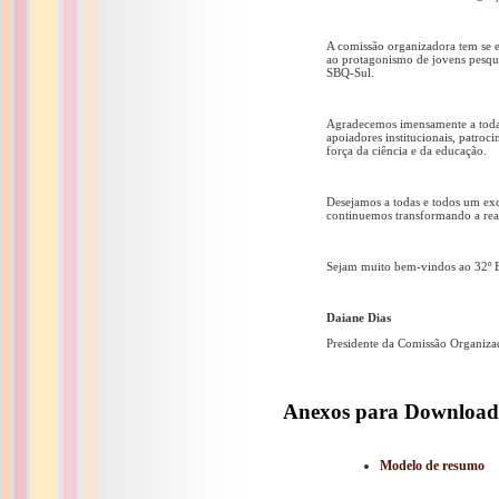
A comissão organizadora tem se e
ao protagonismo de jovens pesquis
SBQ-Sul.
Agradecemos imensamente a todas 
apoiadores institucionais, patroc
força da ciência e da educação.
Desejamos a todas e todos um exc
continuemos transformando a rea
Sejam muito bem-vindos ao 32º 
Daiane Dias
Presidente da Comissão Organiza
Anexos para Download
Modelo de resumo