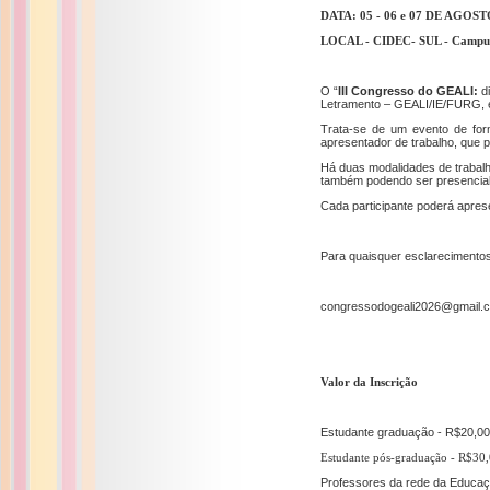
DATA: 05 - 06 e 07 DE AGOST
LOCAL - CIDEC- SUL - Campus
O “
III Congresso do GEALI:
di
Letramento – GEALI/IE/FURG, 
Trata-se de um evento de for
apresentador de trabalho, que p
Há duas modalidades de trabalho
também podendo ser presencial 
Cada participante poderá apres
Para quaisquer esclarecimentos,
congressodogeali2026@gmail.
Valor da Inscrição
Estudante graduação - R$20,00
Estudante pós-graduação - R$30,
Professores da rede da Educaç