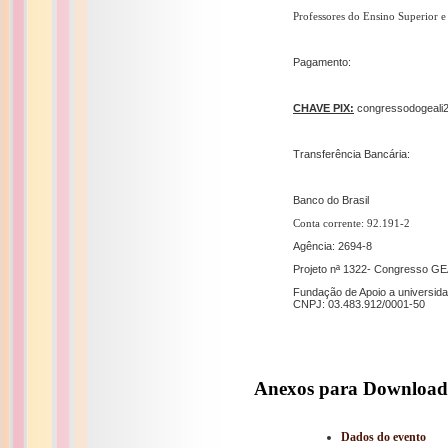
Professores do Ensino Superior e
Pagamento:
CHAVE PIX:
congressodogeali
Transferência Bancária:
Banco do Brasil
Conta corrente: 92.191-2
Agência: 2694-8
Projeto nª 1322- Congresso GE
Fundação de Apoio a universi
CNPJ: 03.483.912/0001-50
Anexos para Download
Dados do evento