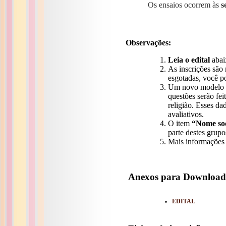
Os ensaios ocorrem às
s
Observações:
Leia o edital
abaix
As inscrições são 
esgotadas, você p
Um novo modelo de
questões serão fei
religião. Esses d
avaliativos.
O item
“Nome soc
parte destes grupo
Mais informações 
Anexos para Download
EDITAL