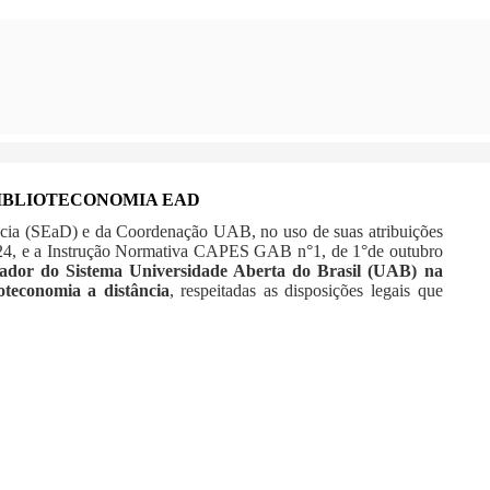
S/BIBLIOTECONOMIA EAD
ncia (SEaD) e da Coordenação UAB, no uso de suas atribuições
2024, e a Instrução Normativa CAPES GAB n°1, de 1°de outubro
rmador do Sistema Universidade Aberta do Brasil (UAB) na
teconomia a distância
, respeitadas as disposições legais que